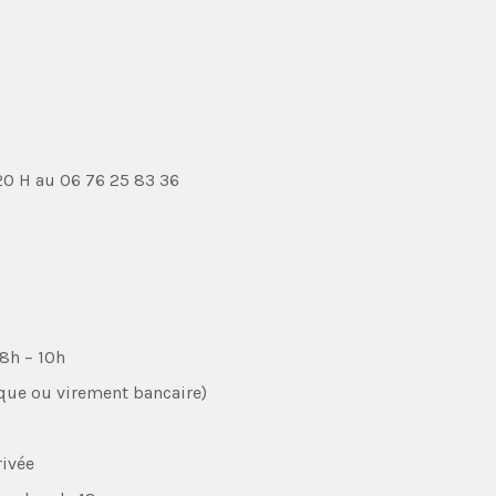
 20 H au 06 76 25 83 36
 8h – 10h
èque ou virement bancaire)
rivée