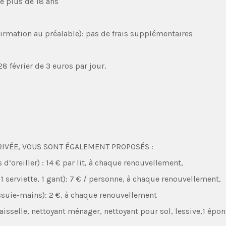
de plus de 18 ans
rmation au préalable): pas de frais supplémentaires
 février de 3 euros par jour.
IVÉE, VOUS SONT ÉGALEMENT PROPOSÉS :
s d’oreiller) : 14 € par lit, à chaque renouvellement,
, 1 serviette, 1 gant): 7 € / personne, à chaque renouvellement,
essuie-mains): 2 €, à chaque renouvellement
isselle, nettoyant ménager, nettoyant pour sol, lessive,1 épong