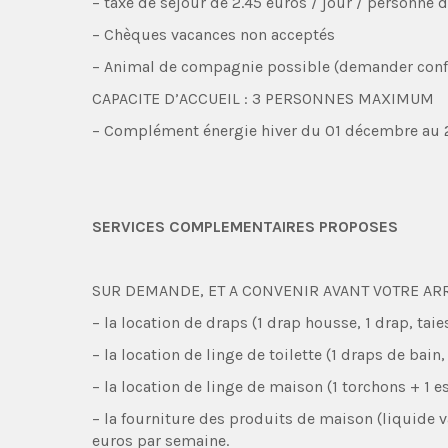
– taxe de séjour de 2.45 euros / jour / personne 
– Chèques vacances non acceptés
– Animal de compagnie possible (demander confi
CAPACITE D’ACCUEIL : 3 PERSONNES MAXIMUM
– Complément énergie hiver du 01 décembre au 28
SERVICES COMPLEMENTAIRES PROPOSES
SUR DEMANDE, ET A CONVENIR AVANT VOTRE ARR
– la location de draps (1 drap housse, 1 drap, taie
– la location de linge de toilette (1 draps de bain
– la location de linge de maison (1 torchons + 1 
– la fourniture des produits de maison (liquide va
euros par semaine.