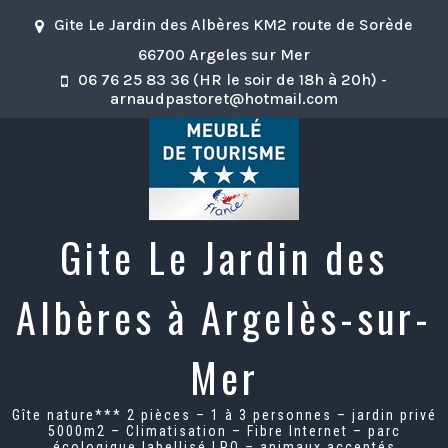
Skip
Gite Le Jardin des Albères KM2 route de Sorède
to
content
66700 Argeles sur Mer
06 76 25 83 36 (HR le soir de 18h à 20h) -
arnaudpastoret@hotmail.com
Gite Le Jardin des
Albères à Argelès-sur-
Mer
Gîte nature*** 2 pièces – 1 à 3 personnes – jardin privé
5000m2 – Climatisation – Fibre Internet – parc
écologique labellisé LPO – animaux acceptés