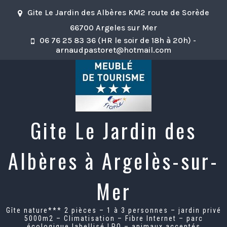
Skip
Gite Le Jardin des Albères KM2 route de Sorède
to
content
66700 Argeles sur Mer
06 76 25 83 36 (HR le soir de 18h à 20h) -
arnaudpastoret@hotmail.com
Gite Le Jardin des
Albères à Argelès-sur-
Mer
Gîte nature*** 2 pièces – 1 à 3 personnes – jardin privé
5000m2 – Climatisation – Fibre Internet – parc
écologique labellisé LPO – animaux acceptés